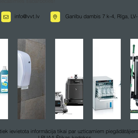
iecāsimies sadarboties!
info@vvt.lv
Ganību dambis 7 k-4, Rīga, LV-
iek ievietota informācija tikai par uzticamiem piegādātājiem
LPUAA Ētikas kodekss.