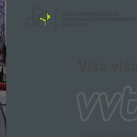
Viss visa
Iesākums tīrībai ir dom