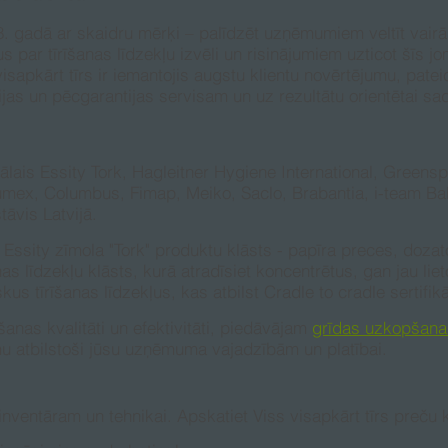
 gadā ar skaidru mērķi – palīdzēt uzņēmumiem veltīt vairāk
 par tīrīšanas līdzekļu izvēli un risinājumiem uzticot šīs 
isapkārt tīrs ir iemantojis augstu klientu novērtējumu, patei
jas un pēcgarantijas servisam un uz rezultātu orientētai sa
iciālais Essity Tork, Hagleitner Hygiene International, Green
umex, Columbus, Fimap, Meiko, Saclo, Brabantia, i-team Ba
āvis Latvijā.
Essity zīmola "Tork" produktu klāsts - papīra preces, dozato
nas līdzekļu klāsts, kurā atradīsiet koncentrētus, gan jau li
skus tīrīšanas līdzekļus, kas atbilst Cradle to cradle sertifikā
anas kvalitāti un efektivitāti, piedāvājam
grīdas uzkopšana
mu atbilstoši jūsu uzņēmuma vajadzībām un platībai.
inventāram un tehnikai. Apskatiet Viss visapkārt tīrs preču 