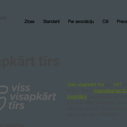
Ziņas
Standarti
Par asociāciju
Citi
Prec
pkārt tīrs
Viss visapkārt tīrs
jeb
VVT
, 
preču, telpu
mazgāšanas lī
inventāra
piegādātājs uzņēm
Lietuvā. Mēs palīdzam jums
pašsaprotamo – tīru darba vi
justies arī jūsu klientiem
as skaidrība