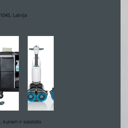
1045, Latvija
, kuriem ir saistošs