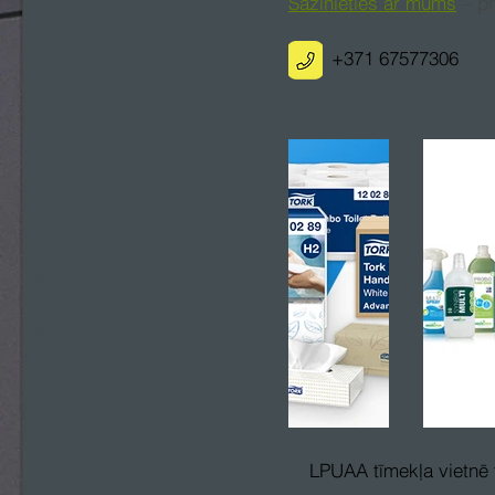
Sazinieties ar mums
– pr
+371 67577306
LPUAA tīmekļa vietnē t