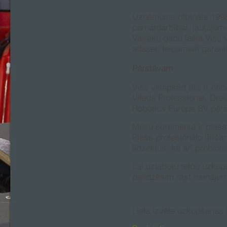
Uzņēmums dibināts 1998.
pamatdarbībai, jautājumus
Vairāku gadu laikā Viss v
atlasei, teicamam garanti
Pārstāvam
Viss visapkārt tīrs ir of
Vileda Professional, Dre
Robotics Europe BV pārst
Mūsu sortimentā ir plašs 
Plašs profesionālo tīrīša
līdzekļus, kā arī probioti
Lai uzlabotu telpu uzkopš
palīdzēsim rast risināju
Liela izvēle uzkopšanas 