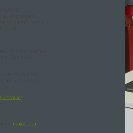
 laika to
jomas ekspertiem.
coties rūpīgai preču
darbībai.
speed, Ecolab, Vermop,
ltics, Gaussian
ri un to uzpildes.
etošanai sagatavotus
cijai.
s robotus
-
klāstu
mājaslapā
.