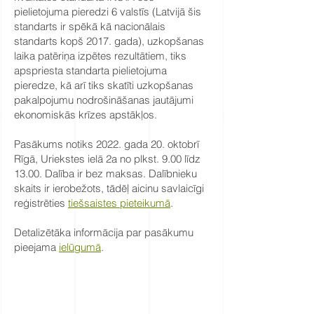
pielietojuma pieredzi 6 valstīs (Latvijā šis
standarts ir spēkā kā nacionālais
standarts kopš 2017. gada), uzkopšanas
laika patēriņa izpētes rezultātiem, tiks
apspriesta standarta pielietojuma
pieredze, kā arī tiks skatīti uzkopšanas
pakalpojumu nodrošināšanas jautājumi
ekonomiskās krīzes apstākļos.
Pasākums notiks 2022. gada 20. oktobrī
Rīgā, Uriekstes ielā 2a no plkst. 9.00 līdz
13.00. Dalība ir bez maksas. Dalībnieku
skaits ir ierobežots, tādēļ aicinu savlaicīgi
reģistrēties
tiešsaistes pieteikumā
.
Detalizētāka informācija par pasākumu
pieejama
ielūgumā
.