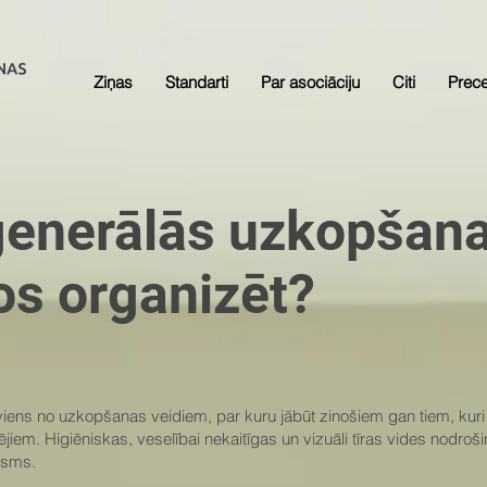
Ziņas
Standarti
Par asociāciju
Citi
Prec
 ģenerālās uzkopšana
os organizēt?
iens no uzkopšanas veidiem, par kuru jābūt zinošiem gan tiem, kur
jiem. Higiēniskas, veselībai nekaitīgas un vizuāli tīras vides nodro
osms.