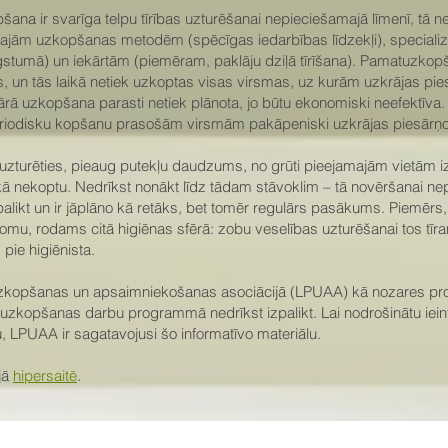
ana ir svarīga telpu tīrības uzturēšanai nepieciešamajā līmenī, tā ne
ajām uzkopšanas metodēm (spēcīgas iedarbības līdzekļi), specializ
tumā) un iekārtām (piemēram, paklāju dziļā tīrīšana). Pamatuzkopš
, un tās laikā netiek uzkoptas visas virsmas, uz kurām uzkrājas pies
rā uzkopšana parasti netiek plānota, jo būtu ekonomiski neefektīva. 
eriodisku kopšanu prasošām virsmām pakāpeniski uzkrājas piesārņ
 uzturēties, pieaug putekļu daudzums, no grūti pieejamajām vietām i
di kā nekoptu. Nedrīkst nonākt līdz tādam stāvoklim – tā novēršanai 
likt un ir jāplāno kā retāks, bet tomēr regulārs pasākums. Piemērs, 
mu, rodams citā higiēnas sfērā: zobu veselības uzturēšanai tos tīra
 pie higiēnista.
 uzkopšanas un apsaimniekošanas asociācijā (LPUAA) kā nozares pro
zkopšanas darbu programmā nedrīkst izpalikt. Lai nodrošinātu ieint
 LPUAA ir sagatavojusi šo informatīvo materiālu.
jā
hipersaitē
.