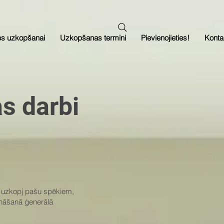
es uzkopšanai
Uzkopšanas termini
Pievienojieties!
Konta
s darbi
i uzkopj pašu spēkiem,
šināšanā ģenerālā