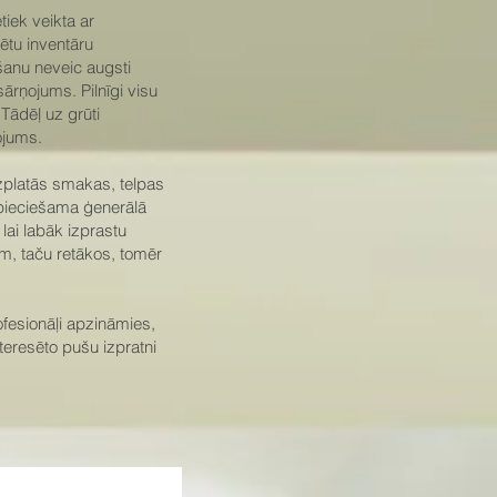
tiek veikta ar
ētu inventāru
anu neveic augsti
ārņojums. Pilnīgi visu
Tādēļ uz grūti
ojums.
zplatās smakas, telpas
nepieciešama ģenerālā
lai labāk izprastu
m, taču retākos, tomēr
fesionāļi apzināmies,
eresēto pušu izpratni