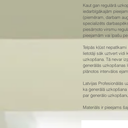
Kaut gan regulārā uzkopš
iedarbīgākajām pieejam
(piemēram, darbam augs
specializēts darbaspēks
piesārņoto virsmu regulā
pieejamām vai īpašu p
Telpās kļūst nepatīkami
lietotāji sāk uztvert vi
uzkopšana. Tā nevar izpa
ģenerālās uzkopšanas lo
plānotos intervālos ejam
Latvijas Profesionālās
ka ģenerālā uzkopšana u
par ģenerālo uzkopšanu,
Materiāls ir pieejams ša