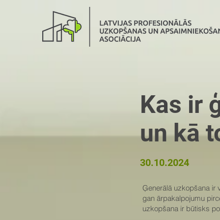
Kas ir
un kā t
30.10.2024
Ģenerālā uzkopšana ir v
gan ārpakalpojumu pircē
uzkopšana ir būtisks p