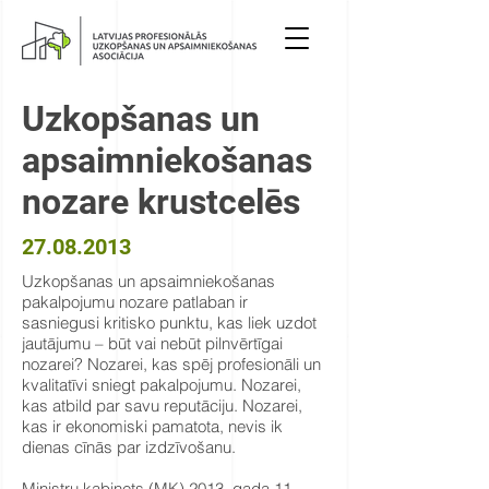
Uzkopšanas un
apsaimniekošanas
nozare krustcelēs
27.08.2013
Uzkopšanas un apsaimniekošanas
pakalpojumu nozare patlaban ir
sasniegusi kritisko punktu, kas liek uzdot
jautājumu – būt vai nebūt pilnvērtīgai
nozarei? Nozarei, kas spēj profesionāli un
kvalitatīvi sniegt pakalpojumu. Nozarei,
kas atbild par savu reputāciju. Nozarei,
kas ir ekonomiski pamatota, nevis ik
dienas cīnās par izdzīvošanu.
Ministru kabinets (MK) 2013. gada 11.