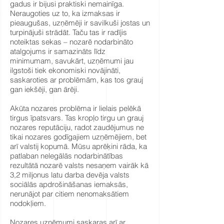
gadus ir bijusi praktiski nemainīga.
Neraugoties uz to, ka izmaksas ir
pieaugušas, uzņēmēji ir savilkuši jostas un
turpinājuši strādāt. Taču tas ir radījis
noteiktas sekas – nozarē nodarbināto
atalgojums ir samazināts līdz
minimumam, savukārt, uzņēmumi jau
ilgstoši tiek ekonomiski novājināti,
saskaroties ar problēmām, kas tos grauj
gan iekšēji, gan ārēji.
Akūta nozares problēma ir lielais pelēkā
tirgus īpatsvars. Tas kropļo tirgu un grauj
nozares reputāciju, radot zaudējumus ne
tikai nozares godīgajiem uzņēmējiem, bet
arī valstij kopumā. Mūsu aprēķini rāda, ka
patlaban nelegālās nodarbinātības
rezultātā nozarē valsts nesaņem vairāk kā
3,2 miljonus latu darba devēja valsts
sociālās apdrošināšanas iemaksās,
nerunājot par citiem nenomaksātiem
nodokļiem.
Nozares uzņēmumi saskaras arī ar