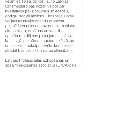
vēlamies šo salīdzinoši jauno Latvijas
uzņēmējdarbības nozari veidot par
kvalitatīvus pakalpojumus sniedzošu,
godīgu, sociāli atbildīgu, ilgtspējīgu jomu
vai ļaut tai nīkuļot dažādu problēmu
gūstā? Nerunājot nemaz par to, ka ētisku,
ekonomisku, drošības un veselības
apsvērumu dēļ nav pieļaujama situācija,
ka Latvijā, piemēram, sabiedriskās ēkas
un teritorijas apkalpo cilvēki, kuri spiesti
strādāt bez tiesiskām darba attiecībām.
Latvijas Profesionālās uzkopšanas un
apsaimniekošanas asociācija (LPUAA) kā
nozares pārstāvniecība, kas apvieno
deviņus lielākos tirgus dalībniekus,
nodarbinot 3000 speciālistu visā valstī, ir
apņēmības pilna aktualizēt sasāpējušos
jautājumus un strādāt pie risinājumiem.
Būtiski ir šos jautājumus risināt kompleksi
un iesaistīt visas iespējamās puses
valstiskā līmenī.
LPUAA jau īstenojusi vairākas stratēģiski