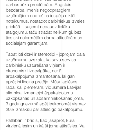
darbaspēka problēmām. Augstais
bezdarba līmenis negodprātīgiem
uzņēmējiem nodrošina iespēju diktēt
noteikumus, nostādot darbiniekus izvēles
priekšā – saņemt nedaudz lielāku
atalgojumu, taču strādāt nelikumīgi, bez
tiesiski noformētām darba attiecībām un
sociālajām garantijām.
Tāpat ļoti dzīvi ir stereotipi - joprojām daļa
uzņēmumu uzskata, ka savu servisa
darbinieku uzturēšana viņiem ir
ekonomiski izdevīgāka, nekā
ārpakalpojuma izmantošana, lai gan
aprēķini liecina pretējo. Mūsu aplēses
rāda, ka, piemēram, vidusmēra Latvijas
slimnīca, izmantojot ārpakalpojumu
uzkopšanas un apsaimniekošanas jomā,
3 gadu griezumā spēj ieekonomēt vismaz
20% izmaksu par attiecīgo pakalpojumu.
Patlaban ir brīdis, kad jāsaprot, kurā
virzienā iesim un kā šī joma attīstīsies. Vai