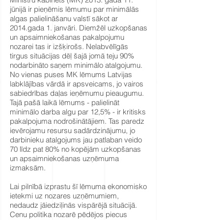
jūnijā ir pieņēmis lēmumu par minimālās
algas palielināšanu valstī sākot ar
2014.gada 1. janvāri. Diemžēl uzkopšanas
un apsaimniekošanas pakalpojumu
nozarei tas ir izšķirošs. Nelabvēlīgās
tirgus situācijas dēļ šajā jomā teju 90%
nodarbināto saņem minimālo atalgojumu.
No vienas puses MK lēmums Latvijas
labklājības vārdā ir apsveicams, jo vairos
sabiedrības daļas ieņēmumu pieaugumu.
Tajā pašā laikā lēmums - palielināt
minimālo darba algu par 12,5% - ir kritisks
pakalpojuma nodrošinātājiem. Tas paredz
ievērojamu resursu sadārdzinājumu, jo
darbinieku atalgojums jau patlaban veido
70 līdz pat 80% no kopējām uzkopšanas
un apsaimniekošanas uzņēmuma
izmaksām.
Lai pilnībā izprastu šī lēmuma ekonomisko
ietekmi uz nozares uzņēmumiem,
nedaudz jāiedziļinās vispārējā situācijā.
Cenu politika nozarē pēdējos piecus